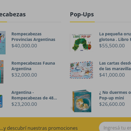
ecabezas
Pop-Ups
Rompecabezas
La pequeña oru
Provincias Argentinas
glotona . Libro
$40,000.00
$55,500.00
Rompecabezas Fauna
Las cartas desde
Argentina
de las maravilla
$32,000.00
$41,000.00
Argentina -
¿ No duermes o
Rompecabezas de 48
Pop-up mini
piezas
$23,200.00
$26,600.00
...y descubrí nuestras promociones