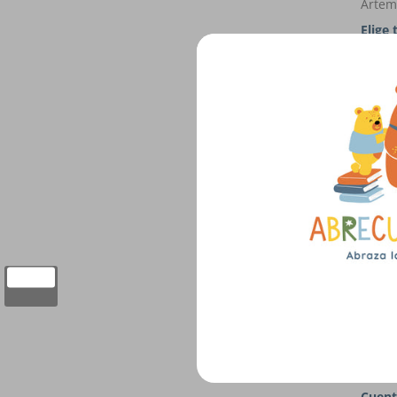
Artem
Elige 
el ma
$16,
Edelv
Cuent