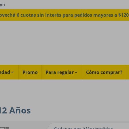
com
ovechá 6 cuotas sin interés para pedidos mayores a $120
edad
Promo
Para regalar
Cómo comprar?
 12 Años