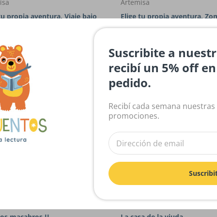
isa
Artemisa
tu propia aventura. Viaje bajo
Elige tu propia aventura. Zo
r
Suscribite a nuest
recibí un 5% off e
pedido.
Recibí cada semana nuestras
promociones.
Agotado
900.00
Suscribi
ives
Del Naranjo
os macabros II
La casa de la viuda