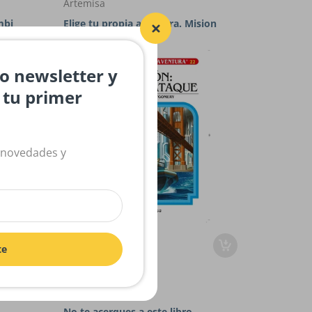
Artemisa
mbi
Elige tu propia aventura. Mision
contraatque
ro newsletter y
n tu primer
 novedades y
$16,900.00
te
Norma
No te acerques a este libro