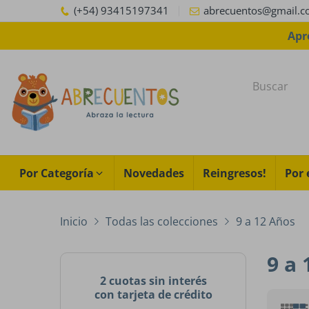
(+54) 93415197341
abrecuentos@gmail.
Apr
Por Categoría
Novedades
Reingresos!
Por 
Inicio
Todas las colecciones
9 a 12 Años
9 a
2 cuotas sin interés
con tarjeta de crédito