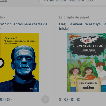
Ordenar por
leo
La brujita de papel
ro! 12 cuentos para caerse de
Elegí! La aventura es tuya: L
o
Inicial
900.00
$23,000.00