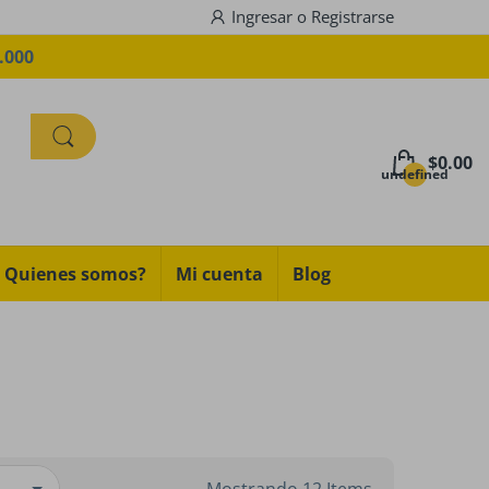
Ingresar
o
Registrarse
.000
$0.00
undefined
Quienes somos?
Mi cuenta
Blog