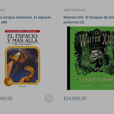
isa
V&R Editoras
tu propia aventura. El espacio
Warren XIII. El bosque de los
 allá
susurros (2)
900.00
$24,800.00