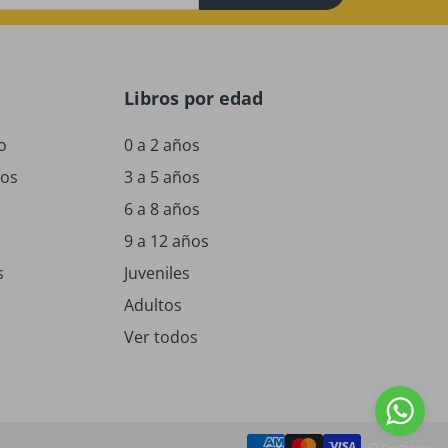
Libros por edad
o
0 a 2 años
ños
3 a 5 años
6 a 8 años
9 a 12 años
s
Juveniles
Adultos
Ver todos
Consultanos!