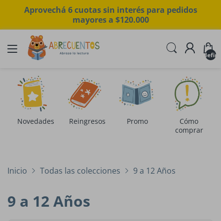
Aprovechá 6 cuotas sin interés para pedidos
mayores a $120.000
undefin
Novedades
Reingresos
Promo
Cómo
comprar
Inicio
Todas las colecciones
9 a 12 Años
9 a 12 Años