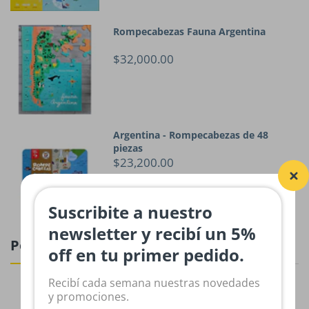
Rompecabezas Fauna Argentina
$32,000.00
Argentina - Rompecabezas de 48
piezas
$23,200.00
Suscribite a nuestro
newsletter y recibí un 5%
Pop-Ups
off en tu primer pedido.
Recibí cada semana nuestras novedades
Mascotas . Chis Chas ¡Chomp!
y promociones.