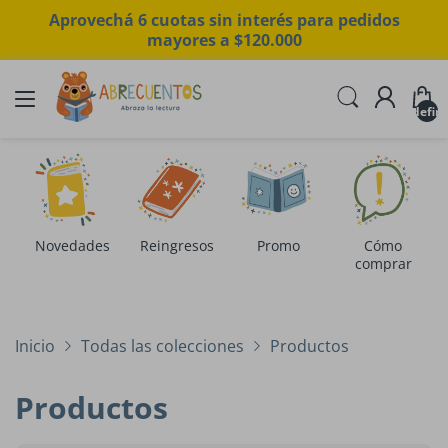
Aprovechá 6 cuotas sin interés para pedidos
mayores a $120.000
undefin
Novedades
Reingresos
Promo
Cómo
comprar
Inicio
Todas las colecciones
Productos
Productos