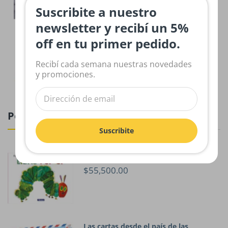
Suscribite a nuestro
newsletter y recibí un 5%
Argentina - Rompecabezas de 48
off en tu primer pedido.
piezas
$23,200.00
Recibí cada semana nuestras novedades
y promociones.
Pop-Ups
Suscribite
La pequeña oruga glotona . Libro POP
UP
$55,500.00
Las cartas desde el país de las