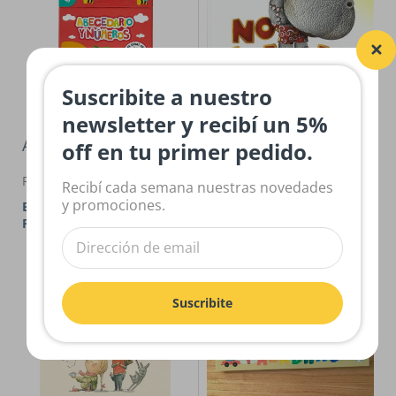
Suscribite a nuestro
newsletter y recibí un 5%
Agotado
Agotado
off en tu primer pedido.
Flamboyant
Barco de Papel
Recibí cada semana nuestras novedades
y promociones.
El gran libro de los Super
Palabras. Libro móvil
Poderes
Suscribite