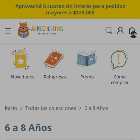
Aprovechá 6 cuotas sin interés para pedidos
mayores a $120.000
undefin
Novedades
Reingresos
Promo
Cómo
comprar
Inicio
Todas las colecciones
6 a 8 Años
6 a 8 Años