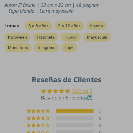
Autor: El Bruno | 22 cm x 22 cm | 48 páginas
| Tapa blanda | Letra mayúscula
Temas:
6 a 8 años
9 a 12 años
blanda
halloween
Historieta
Humor
Mayúscula
Monstruos
reingreso
top6
Reseñas de Clientes
5.00 de 5
Basado en 5 reseñas
5
0
0
0