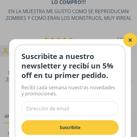
LO COMPRO!!!
EN LA MUESTRA ME GUSTO COMO SE REPRODUCIAN
ZOMBIES Y COMO ERAN LOS MONSTRUOS, MUY IRREAL
12/21/2020
martin ignacio gomez
Suscribite a nuestro
LO COMPRO!!!
newsletter y recibí un 5%
EN LA MUESTRA ME GUSTO COMO SE REPRODUCIAN
off en tu primer pedido.
ZOMBIES Y COMO ERAN LOS MONSTRUOS, MUY IRREAL
Recibí cada semana nuestras novedades
y promociones.
Últimas novedades
Suscribite
El gato de hojalata
El gato de hojalata