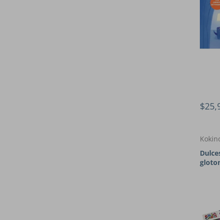
$25,
Kokin
Dulce
gloto