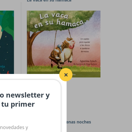
Agotado
ro newsletter y
n tu primer
V&R Editoras
A rodar el dado. Buenas noches
 novedades y