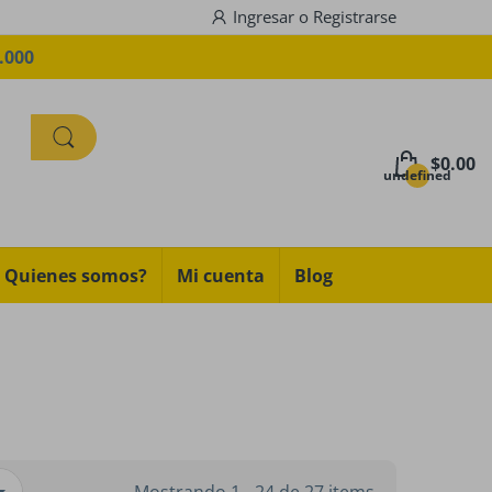
Ingresar
o
Registrarse
.000
$0.00
undefined
Quienes somos?
Mi cuenta
Blog