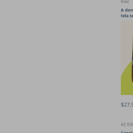
Kiwi
A dor
tela s
$27,
AZ Ed
Canci