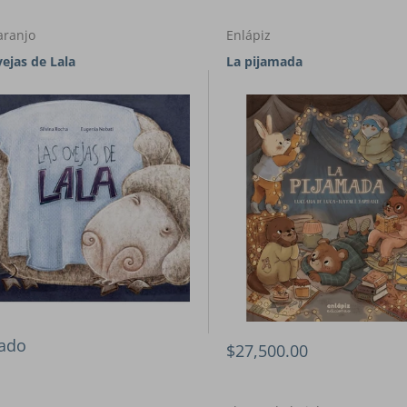
aranjo
Enlápiz
vejas de Lala
La pijamada
ado
$27,500.00