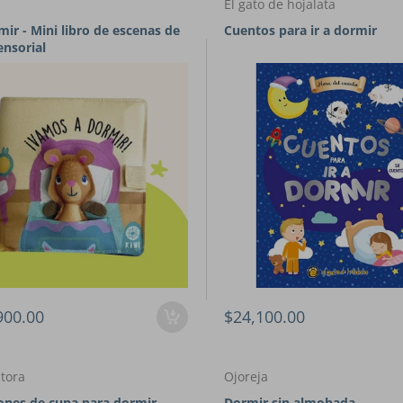
El gato de hojalata
mir - Mini libro de escenas de
Cuentos para ir a dormir
ensorial
900.00
$24,100.00
itora
Ojoreja
ones de cuna para dormir
Dormir sin almohada