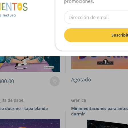
promociones.
Suscribi
Agotado
900.00
jita de papel
Granica
no duerme - tapa blanda
Minimeditaciones para antes
dormir