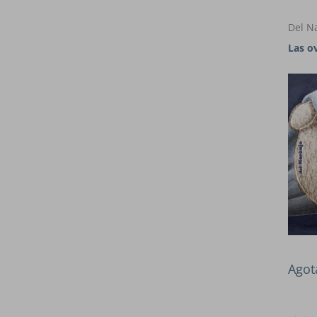
Del N
Las o
Agot