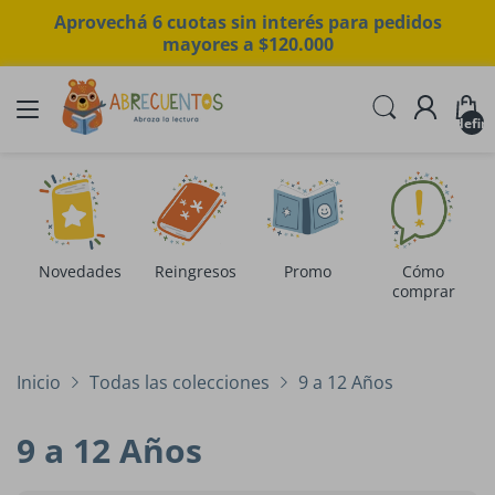
Aprovechá 6 cuotas sin interés para pedidos
mayores a $120.000
undefin
Novedades
Reingresos
Promo
Cómo
comprar
Inicio
Todas las colecciones
9 a 12 Años
9 a 12 Años