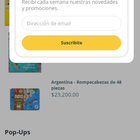
$40,000.00
Recibí cada semana nuestras novedades
y promociones.
Rompecabezas Fauna Argentina
Suscribite
$32,000.00
Argentina - Rompecabezas de 48
piezas
$23,200.00
Pop-Ups