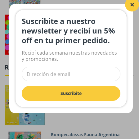
100 actividades para liberar la
Suscribite a nuestro
creatividad
newsletter y recibí un 5%
$38,000.00
off en tu primer pedido.
Recibí cada semana nuestras novedades
y promociones.
Rompecabezas
Rompecabezas Provincias Argentinas
Suscribite
$40,000.00
Rompecabezas Fauna Argentina