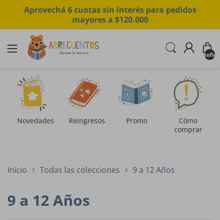
Aprovechá 6 cuotas sin interés para pedidos
mayores a $120.000
undefin
Novedades
Reingresos
Promo
Cómo
comprar
Inicio
Todas las colecciones
9 a 12 Años
9 a 12 Años