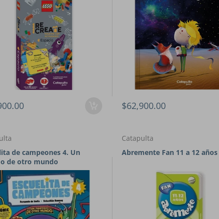
900.00
$62,900.00
ulta
Catapulta
lita de campeones 4. Un
Abremente Fan 11 a 12 años
do de otro mundo