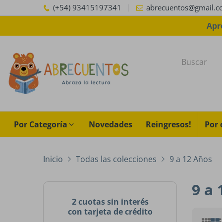
(+54) 93415197341
abrecuentos@gmail.
Envíos 
Por Categoría
Novedades
Reingresos!
Por 
Inicio
Todas las colecciones
9 a 12 Años
9 a
2 cuotas sin interés
con tarjeta de crédito