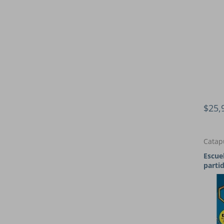
$25,
Catap
Escue
parti