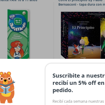
Bernasconi - tapa dura con
Suscribite a nuest
900.00
$62,900.00
recibí un 5% off e
pedido.
ulta
Catapulta
ro de la naturaleza. Pequeños
El principito by Pablo Bernas
Recibí cada semana nuestras
sos
tapa blanda