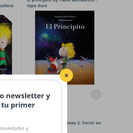
 muñeco
tapa dura
ro newsletter y
$28,900.00
n tu primer
Catapulta
coni -
Escuelita de campeones 3. Terror en
 novedades y
la nieve