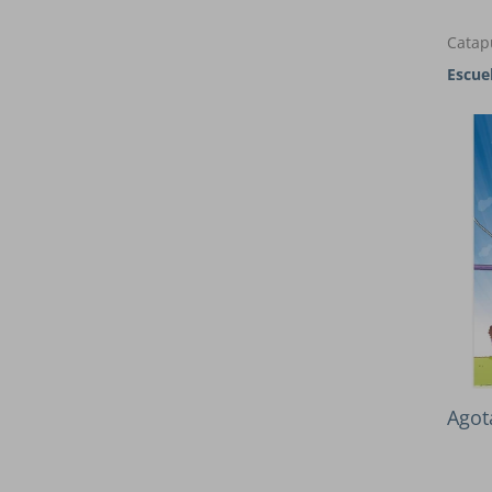
Catap
Escue
Agot