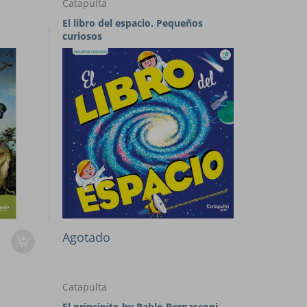
Catapulta
El libro del espacio. Pequeños
curiosos
Agotado
Catapulta
El principito by Pablo Bernasconi -