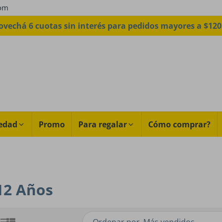
com
sin cargo a todo el país a partir de $99.900. Código ENV
edad
Promo
Para regalar
Cómo comprar?
 12 Años