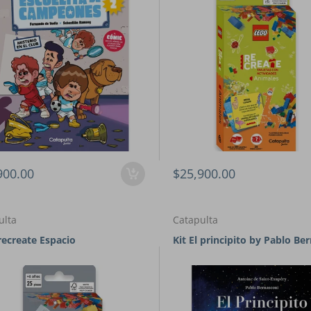
900.00
$25,900.00
ulta
Catapulta
recreate Espacio
Kit El principito by Pablo Be