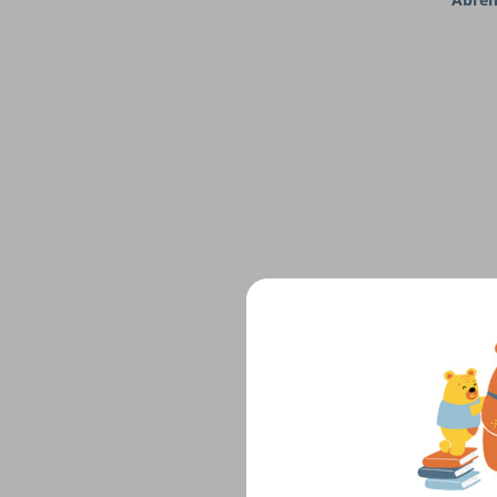
$15,
Catap
El lib
curio