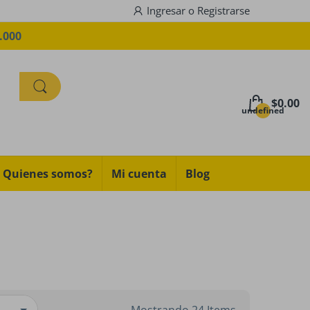
Ingresar
o
Registrarse
IOGRATIS
$0.00
undefined
Quienes somos?
Mi cuenta
Blog