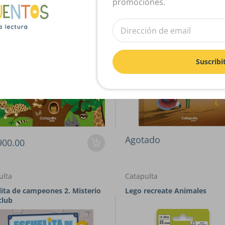
promociones.
Suscribi
Agotado
900.00
ulta
Catapulta
lita de campeones 2. Misterio
Lego recreate Animales
club