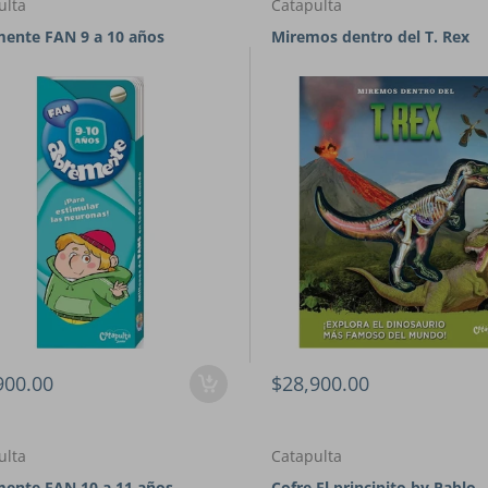
ulta
Catapulta
ente FAN 9 a 10 años
Miremos dentro del T. Rex
900.00
$28,900.00
ulta
Catapulta
ente FAN 10 a 11 años
Cofre El principito by Pablo