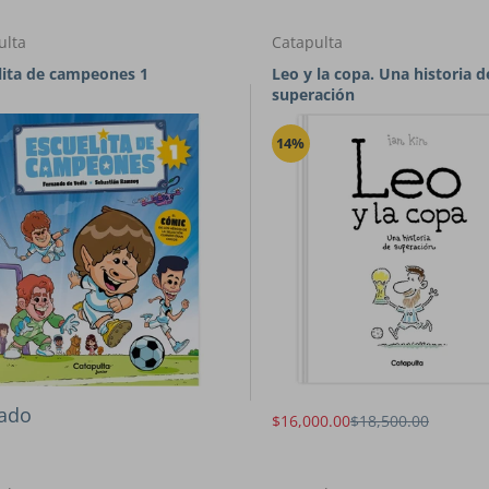
ulta
Catapulta
lita de campeones 1
Leo y la copa. Una historia d
superación
14%
ado
$16,000.00
$18,500.00