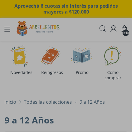
Aprovechá 6 cuotas sin interés para pedidos
mayores a $120.000
undefin
Novedades
Reingresos
Promo
Cómo
comprar
Inicio
Todas las colecciones
9 a 12 Años
9 a 12 Años