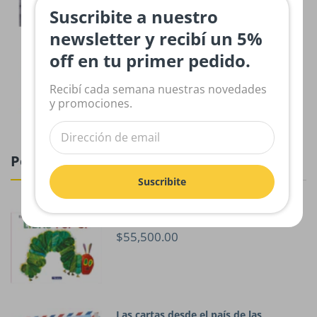
Suscribite a nuestro
newsletter y recibí un 5%
Argentina - Rompecabezas de 48
off en tu primer pedido.
piezas
$23,200.00
Recibí cada semana nuestras novedades
y promociones.
Pop-Ups
Suscribite
La pequeña oruga glotona . Libro POP
UP
$55,500.00
Las cartas desde el país de las