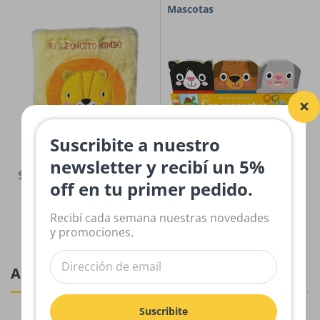
Mascotas
Suscribite a nuestro
newsletter y recibí un 5%
$30,000.00
$28,000.00
off en tu primer pedido.
Recibí cada semana nuestras novedades
y promociones.
Actividades
Suscribite