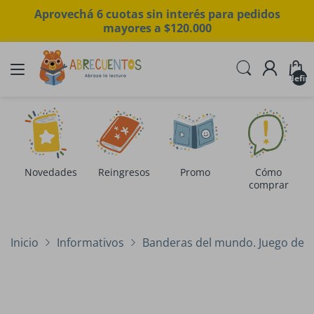
Aprovechá 6 cuotas sin interés para pedidos
mayores a $120.000
undefin
Novedades
Reingresos
Promo
Cómo
comprar
Inicio
Informativos
Banderas del mundo. Juego de c