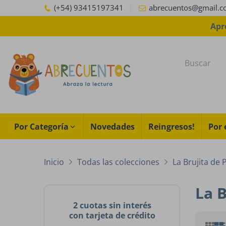
(+54) 93415197341
abrecuentos@gmail.
Apr
Por Categoría
Novedades
Reingresos!
Por 
Inicio
Todas las colecciones
La Brujita de 
La B
2 cuotas sin interés
con tarjeta de crédito