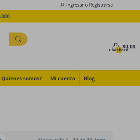
Ingresar
o
Registrarse
.000
$0.00
undefined
Quienes somos?
Mi cuenta
Blog