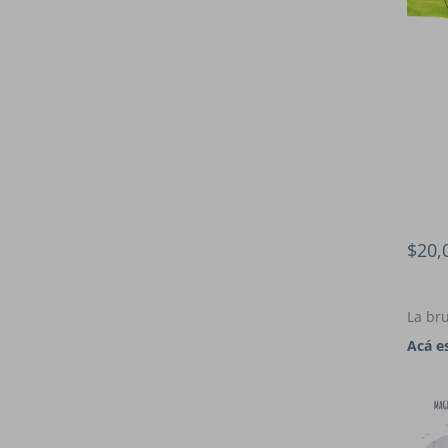
$20,
La bru
Acá e