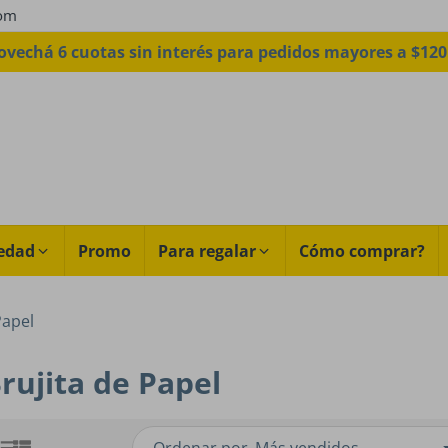
com
ovechá 6 cuotas sin interés para pedidos mayores a $120
edad
Promo
Para regalar
Cómo comprar?
Papel
rujita de Papel