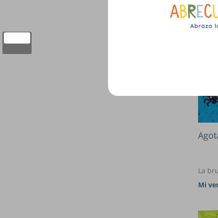
Agot
La bru
Mi ve