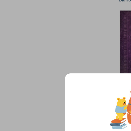
Agot
La bru
Para 