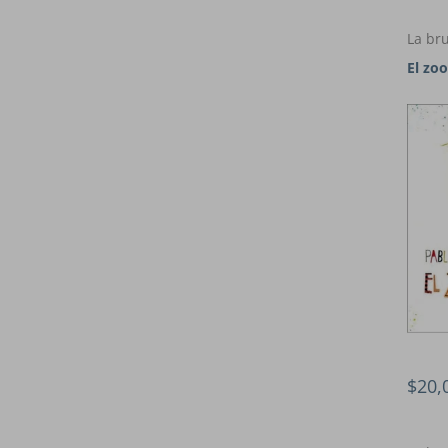
La bru
El zo
$20,