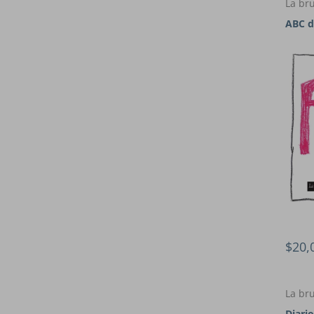
La bru
ABC 
$20,
La bru
Diari