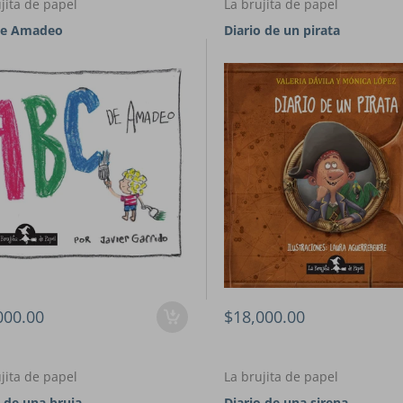
jita de papel
La brujita de papel
de Amadeo
Diario de un pirata
000.00
$18,000.00
jita de papel
La brujita de papel
o de una bruja
Diario de una sirena