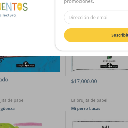
promociones.
Suscribi
ado
$17,000.00
jita de papel
La brujita de papel
rgüenza
Mi perro Lucas