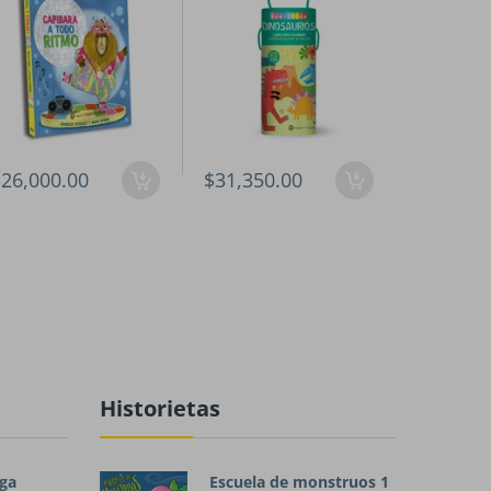
26,000.00
$31,350.00
$31,350
Historietas
ga
Escuela de monstruos 1