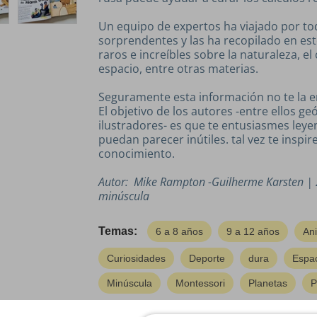
Un equipo de expertos ha viajado por t
sorprendentes y las ha recopilado en est
raros e increíbles sobre la naturaleza, el
espacio, entre otras materias.
Seguramente esta información no te la e
El objetivo de los autores -entre ellos g
ilustradores- es que te entusiasmes le
puedan parecer inútiles. tal vez te inspi
conocimiento.
Autor: Mike Rampton -Guilherme Karsten | 
minúscula
Temas:
6 a 8 años
9 a 12 años
An
Curiosidades
Deporte
dura
Espa
Minúscula
Montessori
Planetas
P