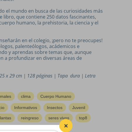
odo el mundo en busca de las curiosidades más
e libro, que contiene 250 datos fascinantes,
 cuerpo humano, la prehistoria, la ciencia y el
nseñarán en el colegio, ¡pero no te preocupes!
eólogos, palenteólogos, acádemicos e
yendo y aprendas sobre temas que, aunque
ren a profundizar en diversas áreas de
25 x 29 cm | 128 páginas | Tapa dura | Letra
imales
clima
Cuerpo Humano
cio
Informativos
Insectos
Juvenil
lantas
reingreso
seres vivos
top8