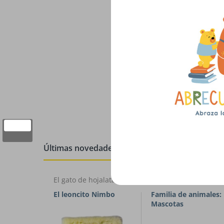
Últimas novedades
El gato de hojalata
El gato de hojalata
El leoncito Nimbo
Familia de animales:
Mascotas