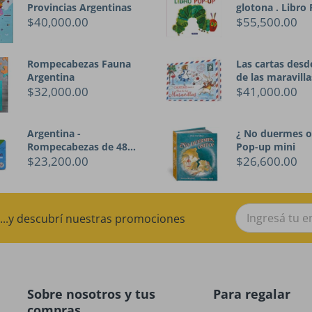
Provincias Argentinas
glotona . Libro
$40,000.00
$55,500.00
Rompecabezas Fauna
Las cartas desde
Argentina
de las maravilla
$32,000.00
$41,000.00
Argentina -
¿ No duermes o
Rompecabezas de 48
Pop-up mini
piezas
$23,200.00
$26,600.00
...y descubrí nuestras promociones
Sobre nosotros y tus
Para regalar
compras