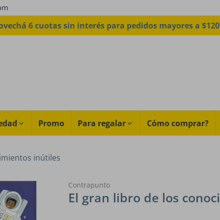
com
ovechá 6 cuotas sin interés para pedidos mayores a $120
edad
Promo
Para regalar
Cómo comprar?
imientos inútiles
Contrapunto
El gran libro de los conoc