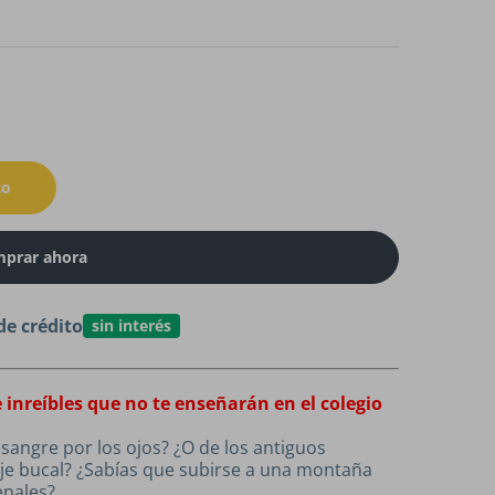
to
prar ahora
de crédito
sin interés
e inreíbles que no te enseñarán en el colegio
 sangre por los ojos? ¿O de los antiguos
e bucal? ¿Sabías que subirse a una montaña
enales?