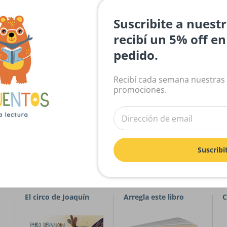
Suscribite a nuest
Reseñas de Clientes
recibí un 5% off e
pedido.
Sé el primero en escribir una reseña
Recibí cada semana nuestras
Escribir una reseña
promociones.
Suscribi
La brujita de papel
El gato de hojalata
E
El circo de Joaquín
Arregla este libro
C