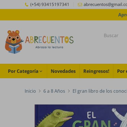
(+54) 93415197341
abrecuentos@gmail.
Apr
Por Categoría
Novedades
Reingresos!
Por 
Inicio
6 a 8 Años
El gran libro de los conoc