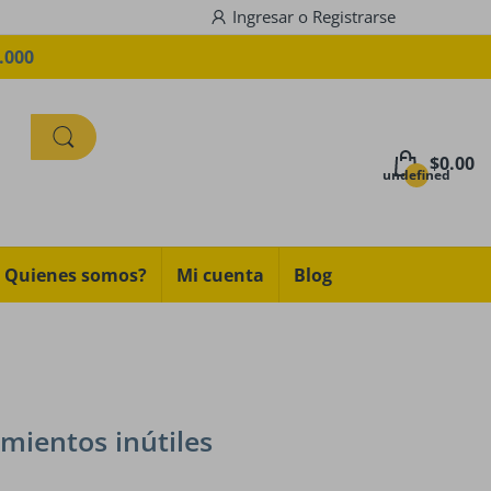
Ingresar
o
Registrarse
.000
$0.00
undefined
Quienes somos?
Mi cuenta
Blog
imientos inútiles