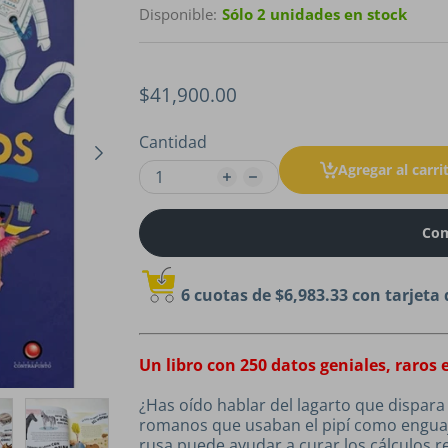
Disponible:
Sólo 2 unidades en stock
$41,900.00
Cantidad
Agregar al carri
Com
6 cuotas de
$6,983.33
con tarjeta 
Un libro con 250 datos geniales, raros 
¿Has oído hablar del lagarto que dispara
romanos que usaban el pipí como enguaj
rusa puede ayudar a curar los cálculos r