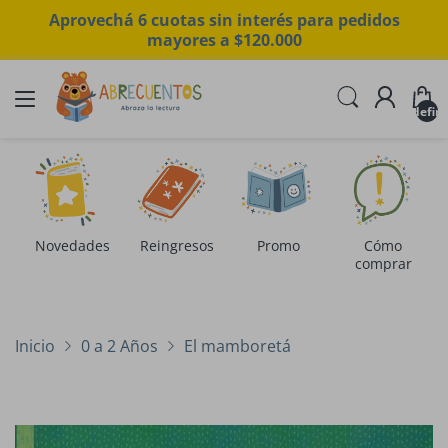
Aprovechá 6 cuotas sin interés para pedidos
mayores a $120.000
undefin
Novedades
Reingresos
Promo
Cómo
comprar
Inicio
0 a 2 Años
El mamboretá