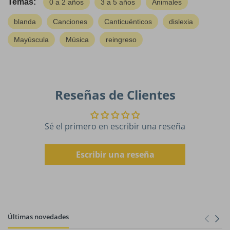
Temas:
0 a 2 años
3 a 5 años
Animales
blanda
Canciones
Canticuénticos
dislexia
Mayúscula
Música
reingreso
Reseñas de Clientes
Sé el primero en escribir una reseña
Escribir una reseña
Últimas novedades