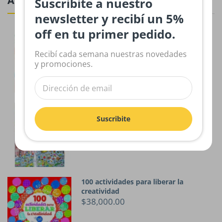
Actividades
Suscribite a nuestro
newsletter y recibí un 5%
off en tu primer pedido.
El libro de los pequeños grandes
artistas
$33,700.00
Recibí cada semana nuestras novedades
y promociones.
Perdidos en Argentina. Para jugar y
conocer
Suscribite
$21,000.00
100 actividades para liberar la
creatividad
$38,000.00