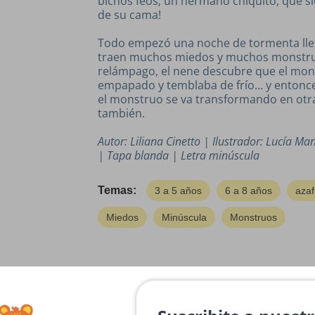
bichos feos; un hermano chiquito, que s
de su cama!
Todo empezó una noche de tormenta lle
traen muchos miedos y muchos monstru
relámpago, el nene descubre que el mon
empapado y temblaba de frío… y entonce
el monstruo se va transformando en otra
también.
Autor:
Liliana Cinetto
| Ilustrador:
Lucía Manc
| Tapa
blanda | Letra minúscula
Temas:
3 a 5 años
6 a 8 años
azaf
Miedos
Minúscula
Monstruos
Reseñas de Clientes