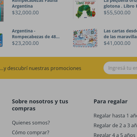
Rompecabezas Fauna
La pequeña oru
Argentina
glotona . Libro
$32,000.00
$55,500.00
Argentina -
Las cartas desde
Rompecabezas de 48
de las maravilla
piezas
$23,200.00
$41,000.00
...y descubrí nuestras promociones
Sobre nosotros y tus
Para regalar
compras
Regalar hasta 1 añ
Quienes somos?
Regalar de 2 a 3 a
Cómo comprar?
Regalar 4 a 5 años