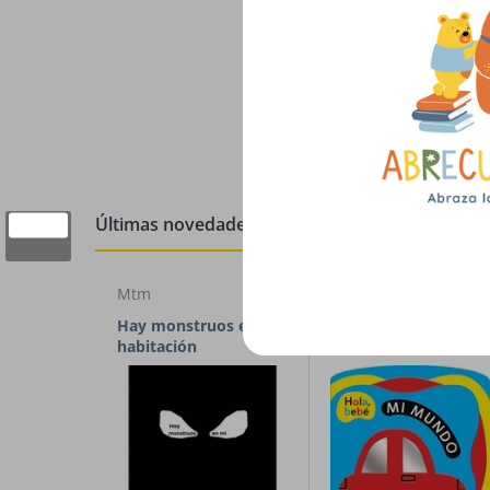
Últimas novedades
Mtm
El Ateneo
Hay monstruos en mi
Hola, bebé. Mi mun
habitación