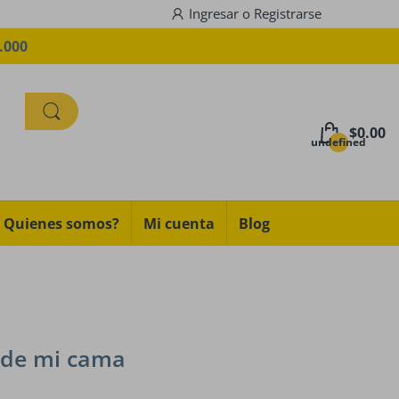
Ingresar
o
Registrarse
.000
$0.00
undefined
Quienes somos?
Mi cuenta
Blog
 de mi cama