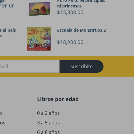
ga
Puro Pelo. Ni principes,
 POP UP
ni princesas
$15,800.00
 el país
Escuela de Monstruos 2
s
$18,900.00
Suscribite
Libros por edad
o
0 a 2 años
ños
3 a 5 años
6 a 8 años