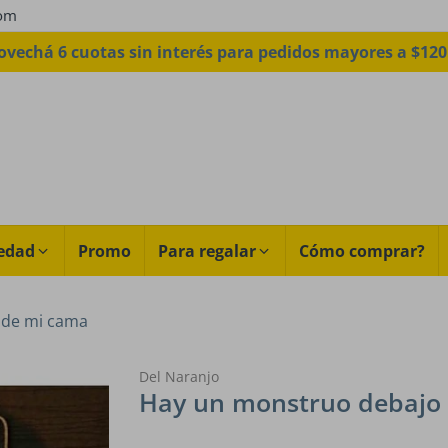
com
ovechá 6 cuotas sin interés para pedidos mayores a $120
edad
Promo
Para regalar
Cómo comprar?
 de mi cama
Del Naranjo
Hay un monstruo debajo