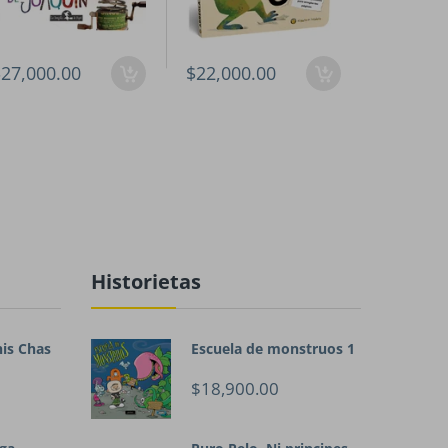
27,000.00
$22,000.00
$26,000
Historietas
his Chas
Escuela de monstruos 1
$18,900.00