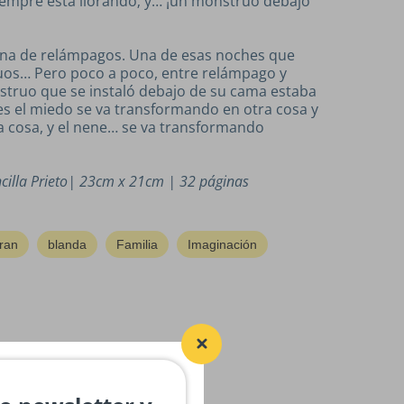
iempre está llorando; y… ¡un monstruo debajo
na de relámpagos. Una de esas noches que
os… Pero poco a poco, entre relámpago y
struo que se instaló debajo de su cama estaba
s el miedo se va transformando en otra cosa y
 cosa, y el nene… se va transformando
illa Prieto
| 23cm x 21cm | 32 páginas
ran
blanda
Familia
Imaginación