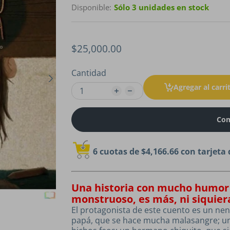
Disponible:
Sólo 3 unidades en stock
$25,000.00
Cantidad
Agregar al carri
Com
6 cuotas de
$4,166.66
con tarjeta 
U
na historia con mucho humor
monstruoso, es más, ni siquie
El protagonista de este cuento es un ne
papá, que se hace mucha malasangre; u