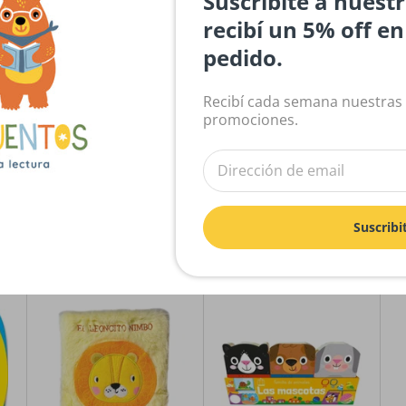
Suscribite a nuest
recibí un 5% off e
Sé el primero en escribir una reseña
pedido.
Escribir una reseña
Recibí cada semana nuestras
promociones.
Suscribi
El gato de hojalata
El gato de hojalata
L
do
El leoncito Nimbo
Familia de animales:
E
Mascotas