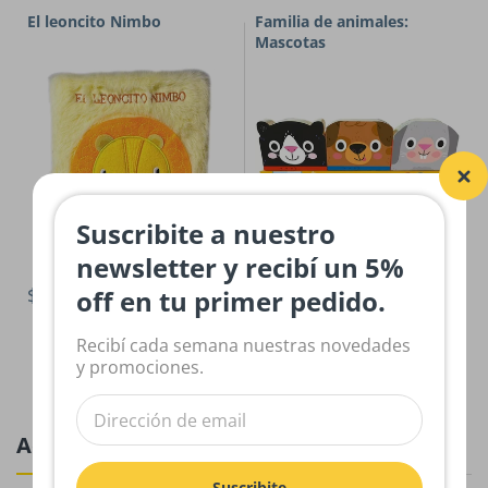
El leoncito Nimbo
Familia de animales:
Mascotas
Suscribite a nuestro
newsletter y recibí un 5%
$30,000.00
$28,000.00
off en tu primer pedido.
Recibí cada semana nuestras novedades
y promociones.
Actividades