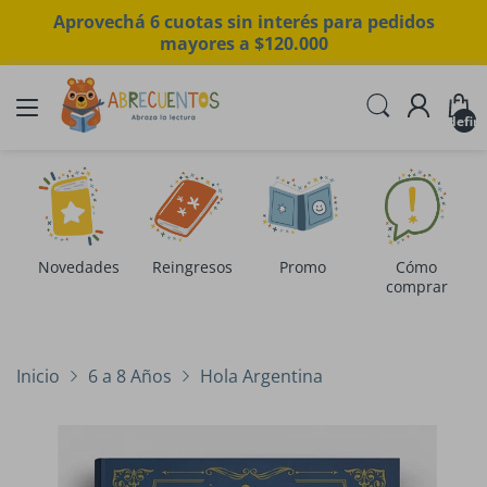
Aprovechá 6 cuotas sin interés para pedidos
mayores a $120.000
undefin
Novedades
Reingresos
Promo
Cómo
comprar
Inicio
6 a 8 Años
Hola Argentina