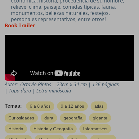
económica, historia, procedencia de su nombre,
relieve, clima, paisaje, comidas típicas, fauna,
monumentos, bellezas naturales, festejos,
personajes representativos, entre otros!
Book Trailer
Autor: Octavio Pintos | 23cm x 34 cm | 136 páginas
| Tapa dura | Letra minúscula
Temas:
6 a 8 años
9 a 12 años
atlas
Curiosidades
dura
geografía
gigante
Historia
Historia y Geografía
Informativos