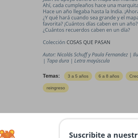
Ahí, cada cumpleaños hace una marquita 
Hace un año llegaba hasta la India. ¡Ahora
¿Y qué hará cuando sea grande y el map
favorita?
¡Cuántos días caben en un año?
¿Cuántos recuerdos caben en un día?
Colección
COSAS QUE PASAN
Autor: Nicolás Schuff y Paula Fernandez | I
| Tapa dura | Letra mayúscula
Temas:
3 a 5 años
6 a 8 años
Cre
reingreso
Reseñas de Clientes
Suscribite a nuest