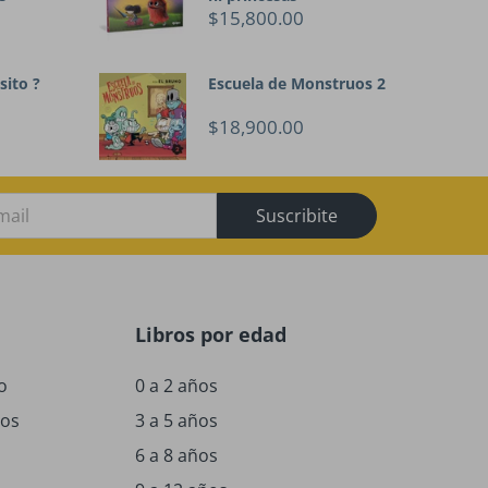
$15,800.00
sito ?
Escuela de Monstruos 2
$18,900.00
Suscribite
Libros por edad
o
0 a 2 años
ños
3 a 5 años
6 a 8 años