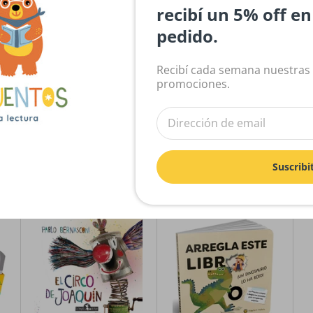
Sé el primero en escribir una reseña
recibí un 5% off e
pedido.
Escribir una reseña
Recibí cada semana nuestras
promociones.
Suscribi
La brujita de papel
El gato de hojalata
E
El circo de Joaquín
Arregla este libro
C