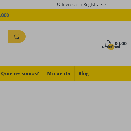
Ingresar
o
Registrarse
.000
$0.00
undefined
Quienes somos?
Mi cuenta
Blog