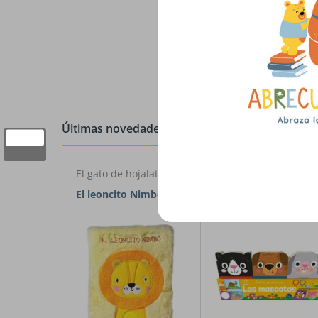
Últimas novedades
El gato de hojalata
El gato de hojalata
El leoncito Nimbo
Familia de animales:
Mascotas