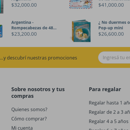
$32,000.00
$41,000.00
Argentina -
¿ No duermes o
Rompecabezas de 48
Pop-up mini
piezas
$23,200.00
$26,600.00
...y descubrí nuestras promociones
Sobre nosotros y tus
Para regalar
compras
Regalar hasta 1 añ
Quienes somos?
Regalar de 2 a 3 a
Cómo comprar?
Regalar 4 a 5 años
Mi cuenta