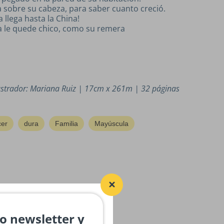
sobre su cabeza, para saber cuanto creció.
 llega hasta la China!
a le quede chico, como su remera
lustrador: Mariana Ruiz | 17cm x 261m | 32 páginas
cer
dura
Familia
Mayúscula
ro newsletter y