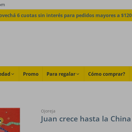
com
ovechá 6 cuotas sin interés para pedidos mayores a $120
edad
Promo
Para regalar
Cómo comprar?
Ojoreja
Juan crece hasta la China