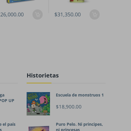
26,000.00
$31,350.00
$31,350
Historietas
ga
Escuela de monstruos 1
 POP UP
$18,900.00
 el país
Puro Pelo. Ni principes,
s
ni princesas