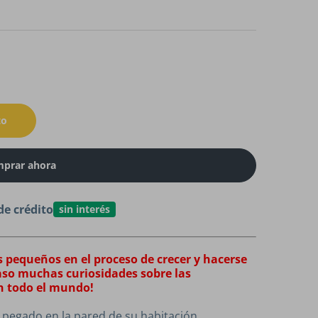
to
prar ahora
de crédito
sin interés
 pequeños en el proceso de crecer y hacerse
aso muchas curiosidades sobre las
n todo el mundo!
pegado en la pared de su habitación.