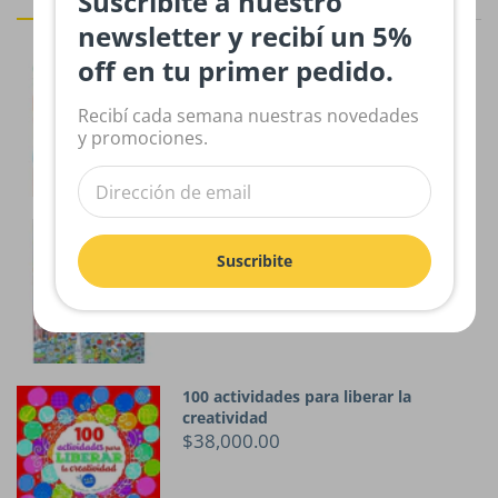
Suscribite a nuestro
newsletter y recibí un 5%
off en tu primer pedido.
El libro de los pequeños grandes
artistas
$33,700.00
Recibí cada semana nuestras novedades
y promociones.
Perdidos en Argentina. Para jugar y
conocer
Suscribite
$21,000.00
100 actividades para liberar la
creatividad
$38,000.00