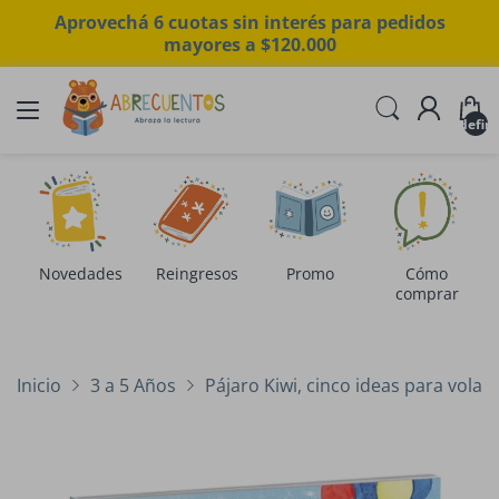
Aprovechá 6 cuotas sin interés para pedidos
mayores a $120.000
undefin
Novedades
Reingresos
Promo
Cómo
comprar
Inicio
3 a 5 Años
Pájaro Kiwi, cinco ideas para volar