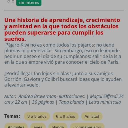
sin interés
Una historia de aprendizaje, crecimiento
y amistad en la que todos los obstáculos
pueden superarse para cumplir los
sueños.
Pájaro Kiwi no es como todos los pájaros: no tiene
plumas ni puede volar.
Sin embargo, eso no le impide
pedir un deseo el día de su cumpleaños: salir de la isla
en la que siempre vivió para conocer el cielo de París.
¿Podrá llegar tan lejos sin alas? Junto a sus amigos
Gorrión, Gaviota y
Colibrí buscará ideas que lo ayuden
a levantar vuelo.
Autor: Andrea Braverman- Ilustraciones: | Magui Siffredi 24
cm x 22 cm | 36 páginas | Tapa blanda | Letra minúscula
Temas:
3 a 5 años
6 a 8 años
Amistad
Animales
aves
blanda
Compañerismo