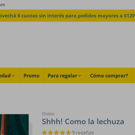
com
Envíos sin cargo a todo el país a partir de $99
edad
Promo
Para regalar
Cómo comprar?
Quipu
Shhh! Como la lechuza
9 reseñas