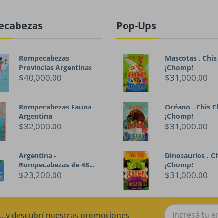
ecabezas
Pop-Ups
Rompecabezas
Mascotas . Chis
Provincias Argentinas
¡Chomp!
$40,000.00
$31,000.00
Rompecabezas Fauna
Océano . Chis C
Argentina
¡Chomp!
$32,000.00
$31,000.00
Argentina -
Dinosaurios . C
Rompecabezas de 48
¡Chomp!
piezas
$23,200.00
$31,000.00
...y descubrí nuestras promociones