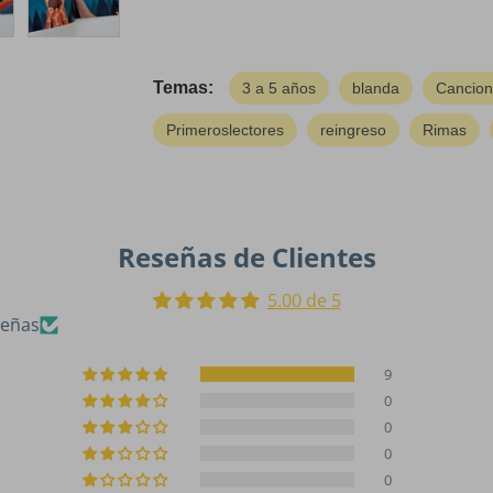
Temas:
3 a 5 años
blanda
Cancio
Primeroslectores
reingreso
Rimas
Reseñas de Clientes
5.00 de 5
señas
9
0
0
0
0