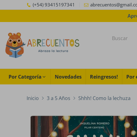
(+54) 93415197341
abrecuentos@gmail.
Por Categoría
Novedades
Reingresos!
Por 
Inicio
3 a 5 Años
Shhh! Como la lechuza