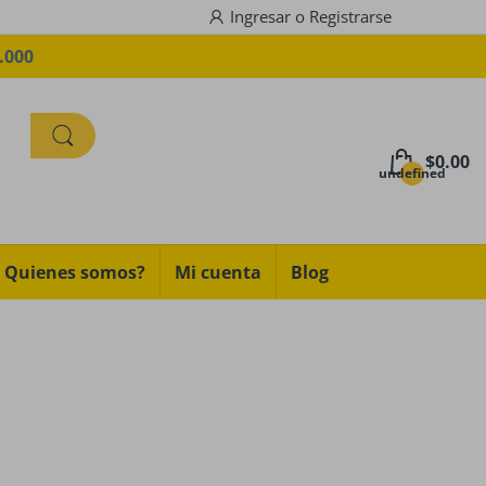
Ingresar
o
Registrarse
.900. Código ENVIOGRATIS
$0.00
undefined
Quienes somos?
Mi cuenta
Blog