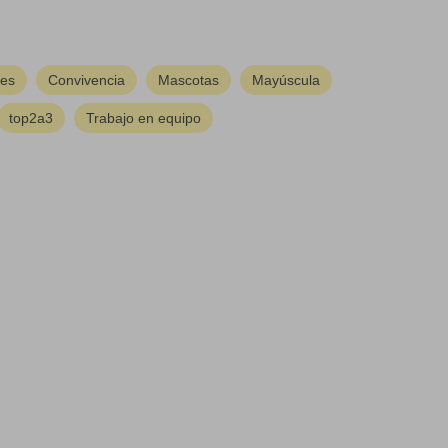
nes
Convivencia
Mascotas
Mayúscula
top2a3
Trabajo en equipo