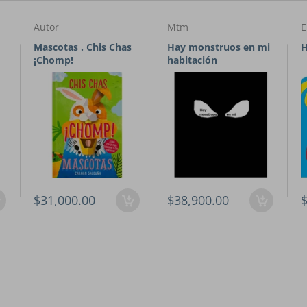
Autor
Mtm
E
Mascotas . Chis Chas
Hay monstruos en mi
¡Chomp!
habitación
$31,000.00
$38,900.00
$