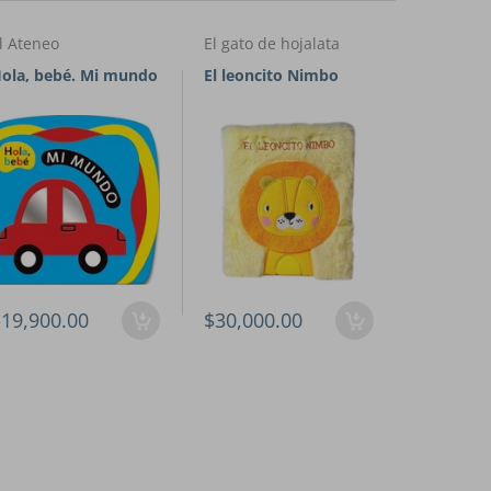
l Ateneo
El gato de hojalata
El gato de
Hola, bebé. Mi mundo
El leoncito Nimbo
Familia d
Mascotas
19,900.00
$30,000.00
$28,000