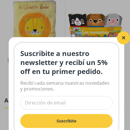
Suscribite a nuestro
$30,000.00
$28,000.00
newsletter y recibí un 5%
off en tu primer pedido.
Recibí cada semana nuestras novedades
y promociones.
Actividades
El libro de los pequeños grandes
Suscribite
artistas