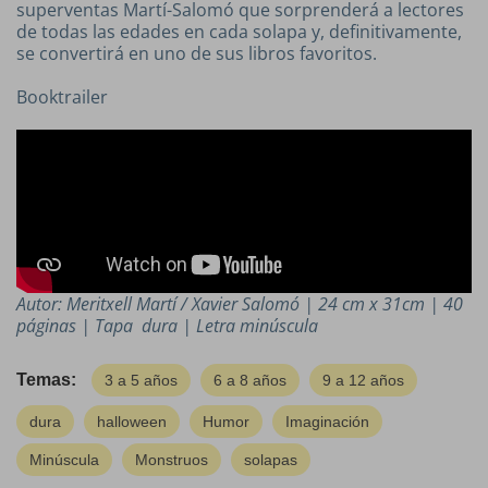
superventas Martí-Salomó que sorprenderá a lectores
de todas las edades en cada solapa y, definitivamente,
se convertirá en uno de sus libros favoritos.
Booktrailer
Autor: Meritxell Martí / Xavier Salomó | 24 cm x 31cm | 40
páginas | Tapa dura | Letra minúscula
Temas:
3 a 5 años
6 a 8 años
9 a 12 años
dura
halloween
Humor
Imaginación
Minúscula
Monstruos
solapas