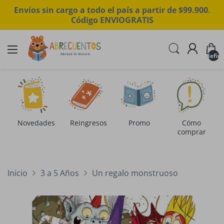
Envíos sin cargo a todo el país a partir de $99.900.
Código ENVIOGRATIS
undefin
Novedades
Reingresos
Promo
Cómo
comprar
Inicio
3 a 5 Años
Un regalo monstruoso